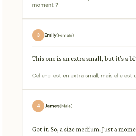
moment ?
3
Emily
(Female)
This one is an extra small, but it's a b
Celle-ci est en extra small, mais elle est
4
James
(Male)
Got it. So, a size medium. Just a momen