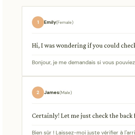
1
Emily
(Female)
Hi, I was wondering if you could check
Bonjour, je me demandais si vous pouviez 
2
James
(Male)
Certainly! Let me just check the back 
Bien sûr ! Laissez-moi juste vérifier à l'a