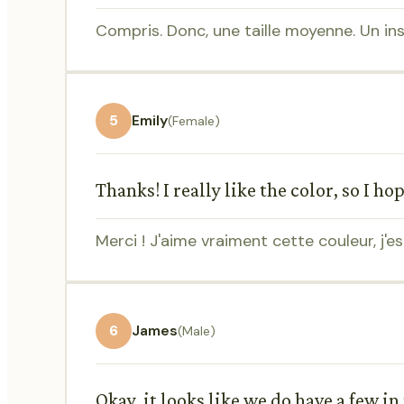
Compris. Donc, une taille moyenne. Un inst
5
Emily
(Female)
Thanks! I really like the color, so I ho
Merci ! J'aime vraiment cette couleur, j'e
6
James
(Male)
Okay, it looks like we do have a few in