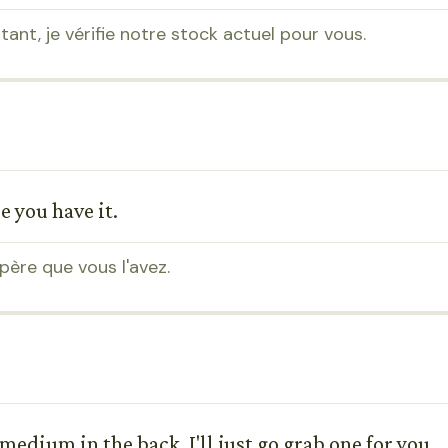
ant, je vérifie notre stock actuel pour vous.
pe you have it.
spère que vous l'avez.
 medium in the back. I'll just go grab one for you.