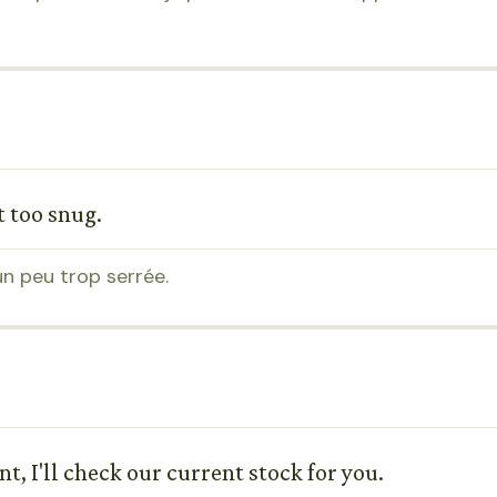
it too snug.
 un peu trop serrée.
t, I'll check our current stock for you.