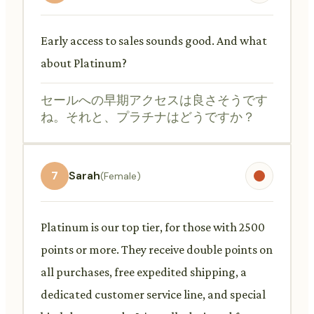
Early access to sales sounds good. And what
about Platinum?
セールへの早期アクセスは良さそうです
ね。それと、プラチナはどうですか？
7
Sarah
(Female)
Platinum is our top tier, for those with 2500
points or more. They receive double points on
all purchases, free expedited shipping, a
dedicated customer service line, and special