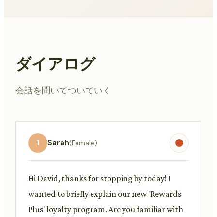
ダイアログ
会話を聞いてついていく
1
Sarah
(Female)
Hi David, thanks for stopping by today! I
wanted to briefly explain our new 'Rewards
Plus' loyalty program. Are you familiar with