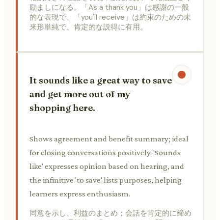
励ましになる。「As a thank you」は感謝の一般
的な表現で、「you'll receive」は約束のための未
来形単純で、肯定的な説得に有用。
It sounds like a great way to save
and get more out of my
shopping here.
Shows agreement and benefit summary; ideal
for closing conversations positively. 'Sounds
like' expresses opinion based on hearing, and
the infinitive 'to save' lists purposes, helping
learners express enthusiasm.
同意を示し、利益のまとめ；会話を肯定的に締め