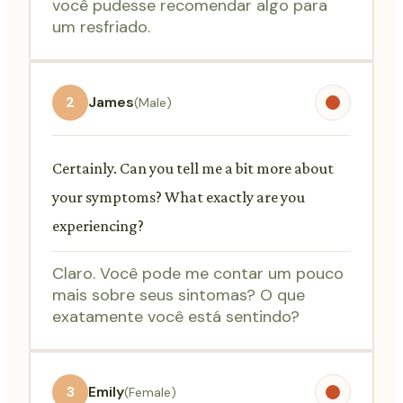
você pudesse recomendar algo para
um resfriado.
2
James
(Male)
Certainly. Can you tell me a bit more about
your symptoms? What exactly are you
experiencing?
Claro. Você pode me contar um pouco
mais sobre seus sintomas? O que
exatamente você está sentindo?
3
Emily
(Female)