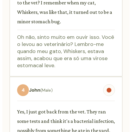
to the vet? I remember when my cat,
Whiskers, was like that, it turned out to be a
minor stomach bug.
Oh não, sinto muito em ouvir isso. Você
o levou ao veterinário? Lembro-me
quando meu gato, Whiskers, estava
assim, acabou que era só uma virose
estomacal leve.
4
John
(Male)
Yes, I just got back from the vet. They ran
some tests and think it's a bacterial infection,
possibly from something he ate in the yard.