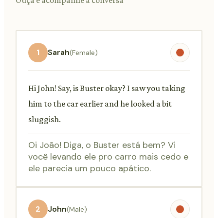
1
Sarah
(Female)
Hi John! Say, is Buster okay? I saw you taking
him to the car earlier and he looked a bit
sluggish.
Oi João! Diga, o Buster está bem? Vi
você levando ele pro carro mais cedo e
ele parecia um pouco apático.
2
John
(Male)