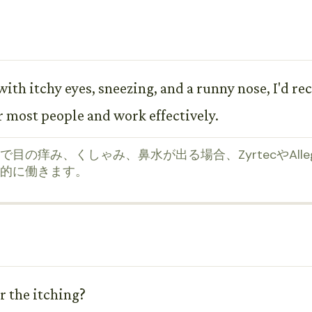
ith itchy eyes, sneezing, and a runny nose, I'd 
 most people and work effectively.
の痒み、くしゃみ、鼻水が出る場合、ZyrtecやAll
的に働きます。
r the itching?