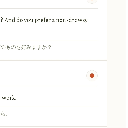
n? And do you prefer a non-drowsy
プのものを好みますか？
o work.
から。