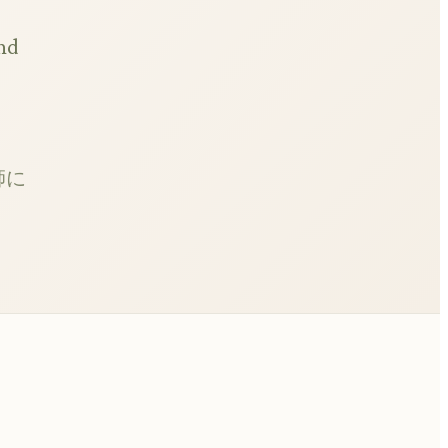
and
師に