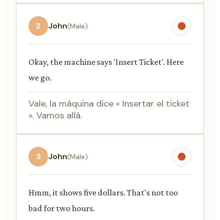
2
John
(Male)
Okay, the machine says 'Insert Ticket'. Here
we go.
Vale, la máquina dice « Insertar el ticket
». Vamos allá.
3
John
(Male)
Hmm, it shows five dollars. That's not too
bad for two hours.