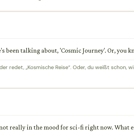
e's been talking about, 'Cosmic Journey'. Or, you 
eder redet, „Kosmische Reise“. Oder, du weißt schon, wi
t really in the mood for sci-fi right now. What el