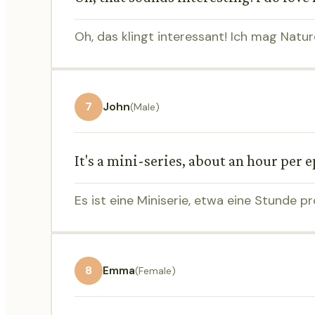
Oh, das klingt interessant! Ich mag Natur
7
John
(Male)
It's a mini-series, about an hour per 
Es ist eine Miniserie, etwa eine Stunde p
8
Emma
(Female)