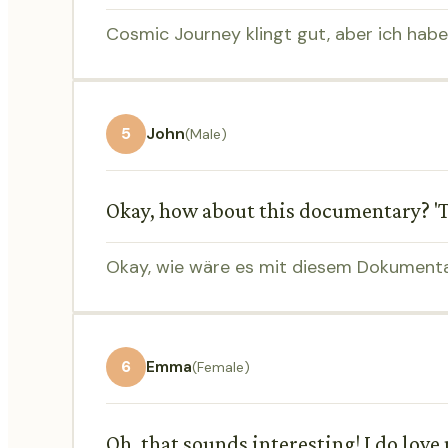
Cosmic Journey klingt gut, aber ich habe
5
John
(Male)
Okay, how about this documentary? 'Th
Okay, wie wäre es mit diesem Dokumentar
6
Emma
(Female)
Oh, that sounds interesting! I do love