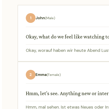
1
John
(Male)
Okay, what do we feel like watching to
Okay, worauf haben wir heute Abend Lust?
2
Emma
(Female)
Hmm, let's see. Anything new or inte
Hmm, mal sehen. Ist etwas Neues oder I