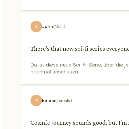
3
John
(Male)
There's that new sci-fi series everyon
Da ist diese neue Sci-Fi-Serie, über die j
nochmal anschauen.
4
Emma
(Female)
Cosmic Journey sounds good, but I'm no