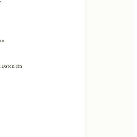
n
 an
 Daten ein