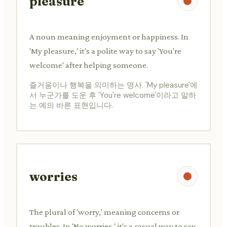
pleasure
A noun meaning enjoyment or happiness. In
'My pleasure,' it's a polite way to say 'You're
welcome' after helping someone.
즐거움이나 행복을 의미하는 명사. 'My pleasure'에
서 누군가를 도운 후 'You're welcome'이라고 말하
는 예의 바른 표현입니다.
worries
The plural of 'worry,' meaning concerns or
troubles. In 'No worries,' it's a casual way to say