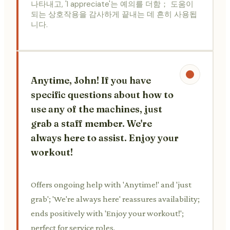
나타내고, 'I appreciate'는 예의를 더함； 도움이
되는 상호작용을 감사하게 끝내는 데 흔히 사용됩
니다.
Anytime, John! If you have
specific questions about how to
use any of the machines, just
grab a staff member. We're
always here to assist. Enjoy your
workout!
Offers ongoing help with 'Anytime!' and 'just
grab'; 'We're always here' reassures availability;
ends positively with 'Enjoy your workout!';
perfect for service roles.