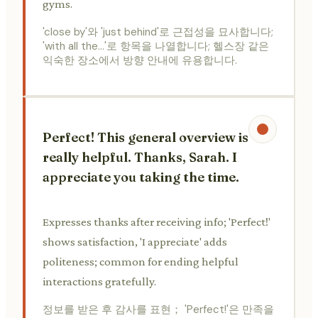
gyms.
'close by'와 'just behind'로 근접성을 묘사합니다;
'with all the...'로 항목을 나열합니다; 헬스장 같은
익숙한 장소에서 방향 안내에 유용합니다.
Perfect! This general overview is
really helpful. Thanks, Sarah. I
appreciate you taking the time.
Expresses thanks after receiving info; 'Perfect!'
shows satisfaction, 'I appreciate' adds
politeness; common for ending helpful
interactions gratefully.
정보를 받은 후 감사를 표현； 'Perfect!'은 만족을