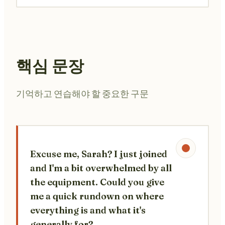
핵심 문장
기억하고 연습해야 할 중요한 구문
Excuse me, Sarah? I just joined
and I'm a bit overwhelmed by all
the equipment. Could you give
me a quick rundown on where
everything is and what it's
generally for?