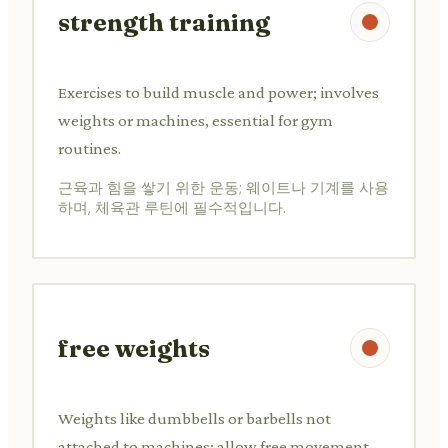
strength training
Exercises to build muscle and power; involves
weights or machines, essential for gym
routines.
근육과 힘을 쌓기 위한 운동; 웨이트나 기계를 사용
하며, 체육관 루틴에 필수적입니다.
free weights
Weights like dumbbells or barbells not
attached to machines; allow free movement