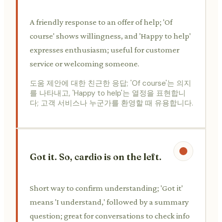
A friendly response to an offer of help; 'Of
course' shows willingness, and 'Happy to help'
expresses enthusiasm; useful for customer
service or welcoming someone.
도움 제안에 대한 친근한 응답; 'Of course'는 의지
를 나타내고, 'Happy to help'는 열정을 표현합니
다; 고객 서비스나 누군가를 환영할 때 유용합니다.
Got it. So, cardio is on the left.
Short way to confirm understanding; 'Got it'
means 'I understand,' followed by a summary
question; great for conversations to check info