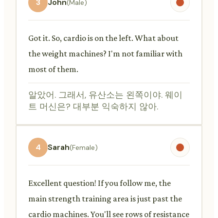
3
John
(Male)
Got it. So, cardio is on the left. What about
the weight machines? I'm not familiar with
most of them.
알았어. 그래서, 유산소는 왼쪽이야. 웨이
트 머신은? 대부분 익숙하지 않아.
4
Sarah
(Female)
Excellent question! If you follow me, the
main strength training area is just past the
cardio machines. You'll see rows of resistance