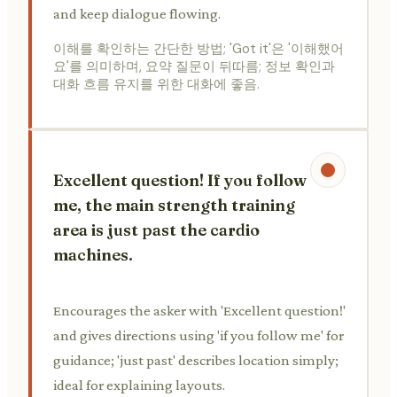
and keep dialogue flowing.
이해를 확인하는 간단한 방법; 'Got it'은 '이해했어
요'를 의미하며, 요약 질문이 뒤따름; 정보 확인과
대화 흐름 유지를 위한 대화에 좋음.
Excellent question! If you follow
me, the main strength training
area is just past the cardio
machines.
Encourages the asker with 'Excellent question!'
and gives directions using 'if you follow me' for
guidance; 'just past' describes location simply;
ideal for explaining layouts.