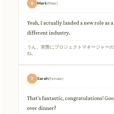
6
Mark
(Male)
Yeah, I actually landed a new role as a
different industry.
うん、実際にプロジェクトマネージャーの
ね。
7
Sarah
(Female)
That's fantastic, congratulations! Goo
over dinner?