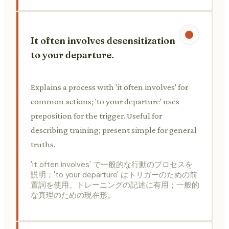
It often involves desensitization
to your departure.
Explains a process with 'it often involves' for
common actions; 'to your departure' uses
preposition for the trigger. Useful for
describing training; present simple for general
truths.
'it often involves' で一般的な行動のプロセスを
説明；'to your departure' はトリガーのための前
置詞を使用。トレーニングの記述に有用；一般的
な真理のための現在形。