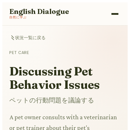
English Dialogue
自然に学ぶ
状況一覧に戻る
PET CARE
Discussing Pet
Behavior Issues
ペットの行動問題を議論する
A pet owner consults with a veterinarian
or pet trainer about their pet's