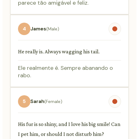
parece tão amigável e feliz.
4
James
(Male)
He really is. Always wagging his tail.
Ele realmente é. Sempre abanando o
rabo.
5
Sarah
(Female)
His fur is so shiny, and I love his big smile! Can
I pet him, or should I not disturb him?