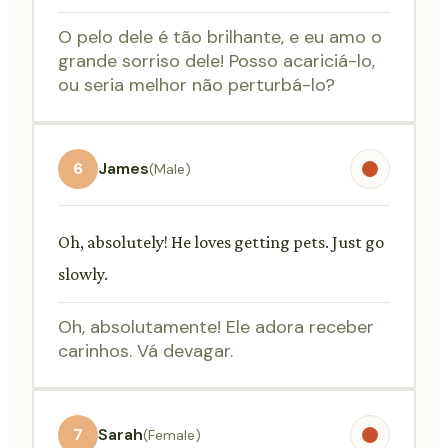
O pelo dele é tão brilhante, e eu amo o
grande sorriso dele! Posso acariciá-lo,
ou seria melhor não perturbá-lo?
6
James
(Male)
Oh, absolutely! He loves getting pets. Just go
slowly.
Oh, absolutamente! Ele adora receber
carinhos. Vá devagar.
7
Sarah
(Female)